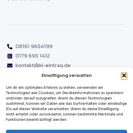
08161 9654199
0179 695 1412
kontakt@ki-eintrag.de
Erdinger Str. 82A, 85356 Freising
Einwilligung verwalten
Um dir ein optimales Erlebnis zu bieten, verwenden wir
Technologien wie Cookies, um Geräteinformationen zu speichern
Cookie-Richtlinie
und/oder darauf zuzugreifen. Wenn du diesen Technologien
Sitemap
zustimmst, können wir Daten wie das Surfverhalten oder eindeutige
IDs auf dieser Website verarbeiten. Wenn du deine Einwilligung
AGB
nicht erteilst oder zurückziehst, können bestimmte Merkmale und
Datenschutz
Funktionen beeinträchtigt werden.
Impressum