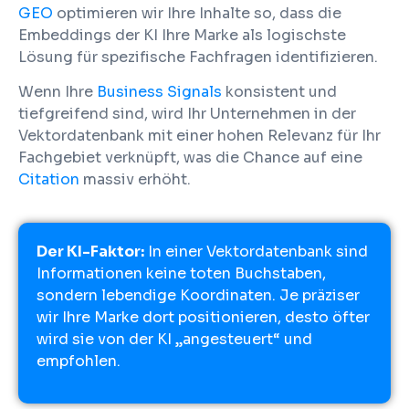
GEO
optimieren wir Ihre Inhalte so, dass die
Embeddings der KI Ihre Marke als logischste
Lösung für spezifische Fachfragen identifizieren.
Wenn Ihre
Business Signals
konsistent und
tiefgreifend sind, wird Ihr Unternehmen in der
Vektordatenbank mit einer hohen Relevanz für Ihr
Fachgebiet verknüpft, was die Chance auf eine
Citation
massiv erhöht.
Der KI-Faktor:
In einer Vektordatenbank sind
Informationen keine toten Buchstaben,
sondern lebendige Koordinaten. Je präziser
wir Ihre Marke dort positionieren, desto öfter
wird sie von der KI „angesteuert“ und
empfohlen.