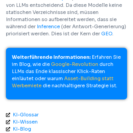
von LLMs entscheidend. Da diese Modelle keine
statischen Verzeichnisse sind, müssen
Informationen so aufbereitet werden, dass sie
während der
Inference
(der Antwort-Generierung)
priorisiert werden. Dies ist der Kern der
GEO
.
Weiterführende Informationen:
Erfahren Sie
im Blog, wie die
Google-Revolution
durch
LLMs das Ende klassischer Klick-Raten
einläutet oder warum
Asset-Building statt
Werbemiete
die nachhaltigere Strategie ist.
KI-Glossar
KI-Wissen
KI-Blog