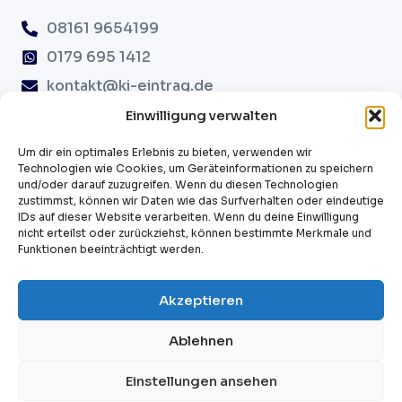
08161 9654199
0179 695 1412
kontakt@ki-eintrag.de
Erdinger Str. 82A, 85356 Freising
Einwilligung verwalten
Um dir ein optimales Erlebnis zu bieten, verwenden wir
Technologien wie Cookies, um Geräteinformationen zu speichern
Cookie-Richtlinie
und/oder darauf zuzugreifen. Wenn du diesen Technologien
Sitemap
zustimmst, können wir Daten wie das Surfverhalten oder eindeutige
IDs auf dieser Website verarbeiten. Wenn du deine Einwilligung
AGB
nicht erteilst oder zurückziehst, können bestimmte Merkmale und
Datenschutz
Funktionen beeinträchtigt werden.
Impressum
Akzeptieren
Unser Angebot richtet sich ausschließlich an Unternehmen,
Ablehnen
Gewerbetreibende und Selbstständige.
Einstellungen ansehen
Copyright © 2026
ki-eintrag.de
ist ein Projekt von