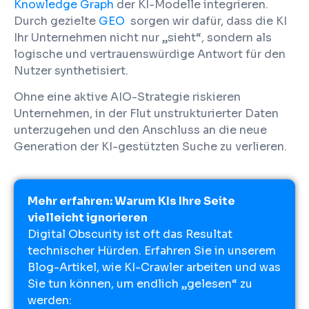
Knowledge Graph
der KI-Modelle integrieren.
Durch gezielte
GEO
sorgen wir dafür, dass die KI
Ihr Unternehmen nicht nur „sieht“, sondern als
logische und vertrauenswürdige Antwort für den
Nutzer synthetisiert.
Ohne eine aktive AIO-Strategie riskieren
Unternehmen, in der Flut unstrukturierter Daten
unterzugehen und den Anschluss an die neue
Generation der KI-gestützten Suche zu verlieren.
Mehr erfahren: Warum KIs Ihre Seite
vielleicht ignorieren
Digital Obscurity ist oft das Resultat
technischer Hürden. Erfahren Sie in unserem
Blog-Artikel, wie KI-Crawler arbeiten und was
Sie tun können, um endlich „gelesen“ zu
werden: